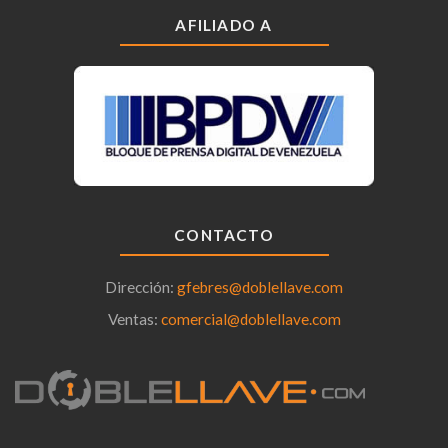
AFILIADO A
CONTACTO
Dirección:
gfebres@doblellave.com
Ventas:
comercial@doblellave.com