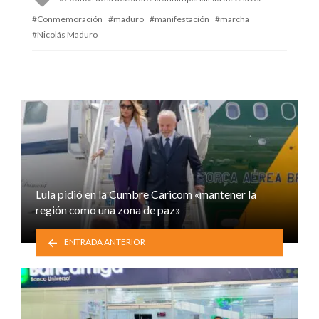
with
Conmemoración
maduro
manifestación
marcha
Nicolás Maduro
Lula pidió en la Cumbre Caricom «mantener la
región como una zona de paz»
ENTRADA ANTERIOR