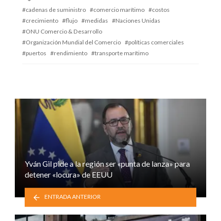
with
cadenas de suministro
comercio marítimo
costos
crecimiento
flujo
medidas
Naciones Unidas
ONU Comercio & Desarrollo
Organización Mundial del Comercio
políticas comerciales
puertos
rendimiento
transporte marítimo
Yván Gil pide a la región ser «punta de lanza» para
detener «locura» de EEUU
ENTRADA ANTERIOR