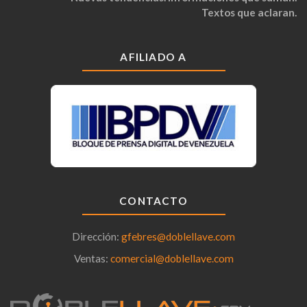
Textos que aclaran.
AFILIADO A
CONTACTO
Dirección:
gfebres@doblellave.com
Ventas:
comercial@doblellave.com