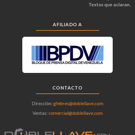
Textos que aclaran.
AFILIADO A
CONTACTO
Dirección:
gfebres@doblellave.com
Ventas:
comercial@doblellave.com