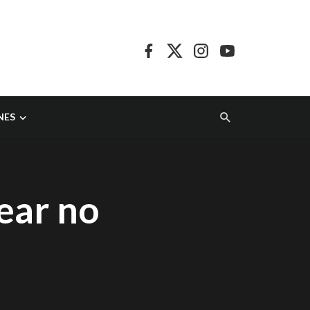
NES
ear no