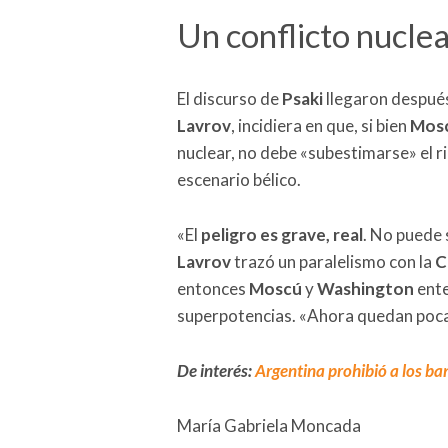
Un conflicto nucle
El discurso de
Psaki
llegaron después
Lavrov
, incidiera en que, si bien
Mos
nuclear, no debe «subestimarse» el ri
escenario bélico.
«El
peligro
es
grave, real
. No puede 
Lavrov
trazó un paralelismo con la
C
entonces
Moscú
y
Washington
ente
superpotencias. «Ahora quedan poca
De interés:
Argentina prohibió a los ba
María Gabriela Moncada