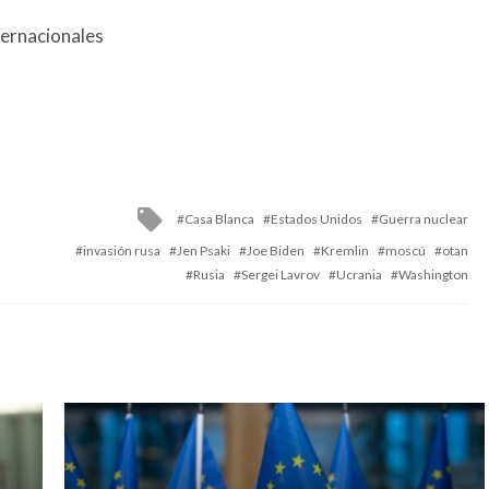
ternacionales
Tagged
Casa Blanca
Estados Unidos
Guerra nuclear
with
invasión rusa
Jen Psaki
Joe Biden
Kremlin
moscú
otan
Rusia
Sergei Lavrov
Ucrania
Washington