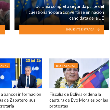
Ucrania completó segunda parte del
cuestionario para convertirse en nación
candidata de la UE
SIGUIENTE ENTRADA
CADAS
DESTACADAS
 a bancos información
Fiscalía de Bolivia ordena la
s de Zapatero, sus
captura de Evo Morales por las
cretaria
protestas