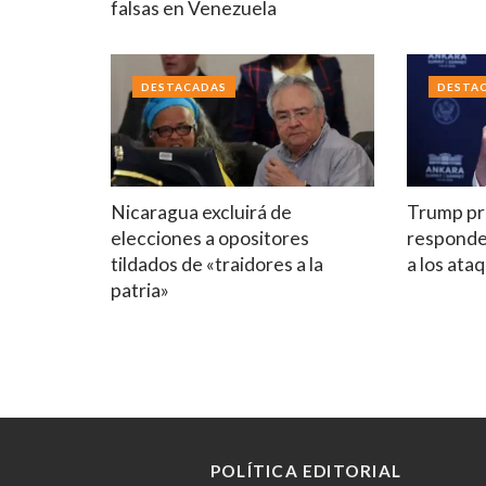
falsas en Venezuela
DESTACADAS
DESTA
Nicaragua excluirá de
Trump p
elecciones a opositores
responde
tildados de «traidores a la
a los ata
patria»
POLÍTICA EDITORIAL