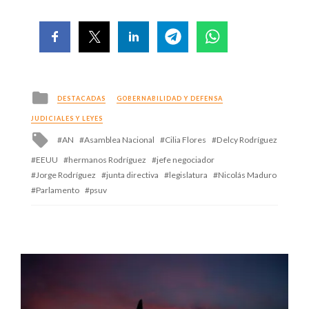
Posted
DESTACADAS
GOBERNABILIDAD Y DEFENSA
in
JUDICIALES Y LEYES
Tagged
AN
Asamblea Nacional
Cilia Flores
Delcy Rodríguez
with
EEUU
hermanos Rodríguez
jefe negociador
Jorge Rodríguez
junta directiva
legislatura
Nicolás Maduro
Parlamento
psuv