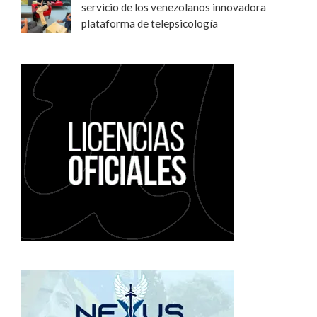
servicio de los venezolanos innovadora
plataforma de telepsicología