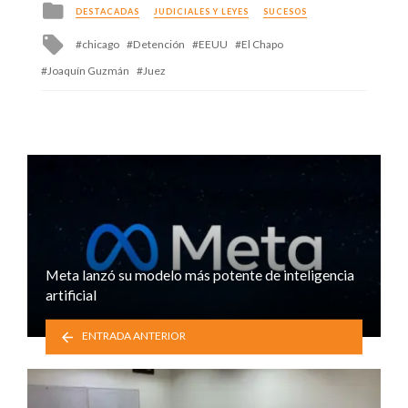
Posted
DESTACADAS
JUDICIALES Y LEYES
SUCESOS
in
Tagged
chicago
Detención
EEUU
El Chapo
with
Joaquín Guzmán
Juez
Meta lanzó su modelo más potente de inteligencia
artificial
ENTRADA ANTERIOR