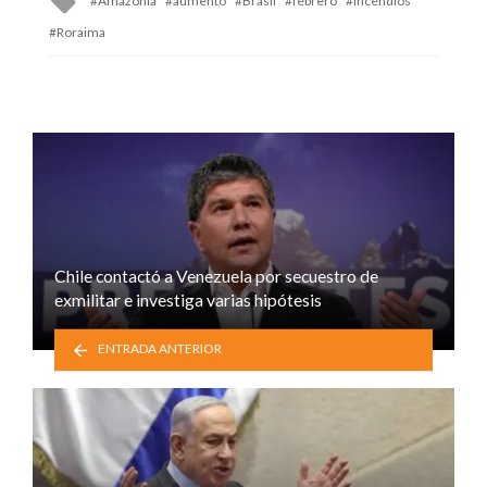
Amazonía
aumento
Brasil
febrero
Incendios
with
Roraima
Chile contactó a Venezuela por secuestro de
exmilitar e investiga varias hipótesis
ENTRADA ANTERIOR