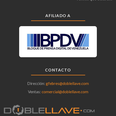
AFILIADO A
CONTACTO
Dirección:
gfebres@doblellave.com
Ventas:
comercial@doblellave.com