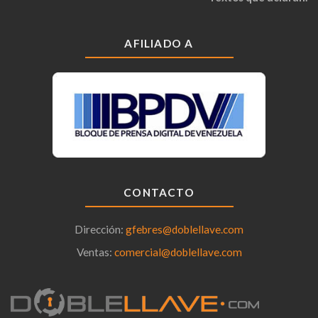
AFILIADO A
CONTACTO
Dirección:
gfebres@doblellave.com
Ventas:
comercial@doblellave.com