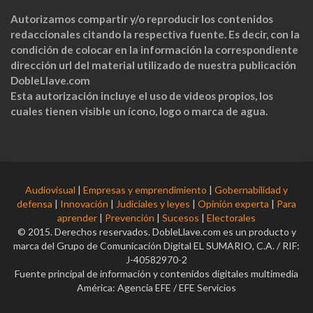
Autorizamos compartir y/o reproducir los contenidos
redaccionales citando la respectiva fuente. Es decir, con la
condición de colocar en la información la correspondiente
dirección url del material utilizado de nuestra publicación
DobleLlave.com
Esta autorización incluye el uso de videos propios, los
cuales tienen visible un ícono, logo o marca de agua.
Audiovisual
|
Empresas y emprendimiento
|
Gobernabilidad y
defensa
|
Innovación
|
Judiciales y leyes
|
Opinión experta
|
Para
aprender
|
Prevención
|
Sucesos
|
Electorales
© 2015. Derechos reservados. DobleLlave.com es un producto y
marca del Grupo de Comunicación Digital EL SUMARIO, C.A. / RIF:
J-40582970-2
Fuente principal de información y contenidos digitales multimedia
América: Agencia EFE / EFE Servicios