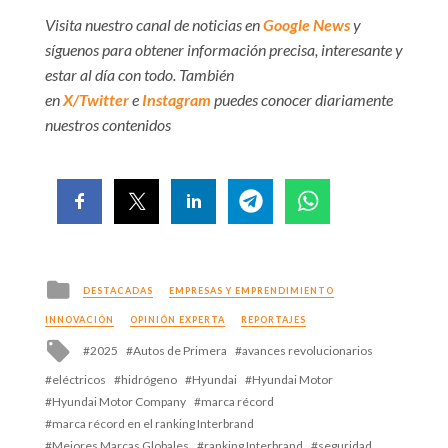
Visita nuestro canal de noticias en
Google News
y
síguenos para obtener información precisa, interesante y
estar al día con todo. También
en
X/Twitter
e
Instagram
puedes conocer diariamente
nuestros contenidos
Posted
DESTACADAS
EMPRESAS Y EMPRENDIMIENTO
in
INNOVACIÓN
OPINIÓN EXPERTA
REPORTAJES
Tagged
2025
Autos de Primera
avances revolucionarios
with
eléctricos
hidrógeno
Hyundai
Hyundai Motor
Hyundai Motor Company
marca récord
marca récord en el ranking Interbrand
Mejores Marcas Globales
ranking Interbrand
seguridad