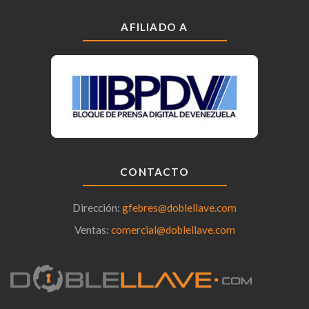
AFILIADO A
CONTACTO
Dirección:
gfebres@doblellave.com
Ventas:
comercial@doblellave.com