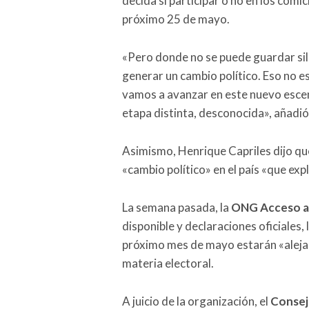
decida si participar o no en los comic
próximo 25 de mayo.
«Pero donde no se puede guardar sil
generar un cambio político. Eso no es
vamos a avanzar en este nuevo escen
etapa distinta, desconocida», añadió
Asimismo, Henrique Capriles dijo que
«cambio político» en el país «que ex
La semana pasada, la
ONG Acceso a l
disponible y declaraciones oficiales,
próximo mes de mayo estarán «alejad
materia electoral.
A juicio de la organización, el
Consej