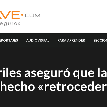
EPORTAJES
AUDIOVISUAL
PARA APRENDER
SECCIO
iles aseguró que l
hecho «retroceder»