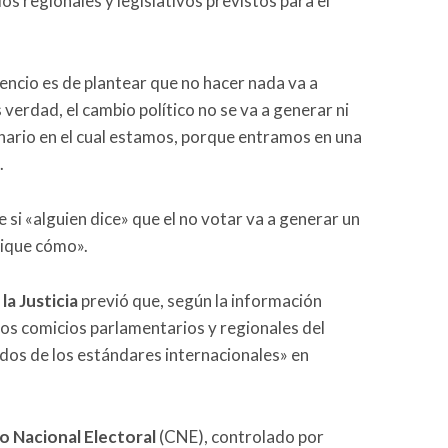
ios regionales y legislativos previstos para el
encio es de plantear que no hacer nada va a
 verdad, el cambio político no se va a generar ni
ario en el cual estamos, porque entramos en una
.
 si «alguien dice» que el no votar va a generar un
plique cómo».
a Justicia
previó que, según la información
 los comicios parlamentarios y regionales del
os de los estándares internacionales» en
o Nacional Electoral
(CNE), controlado por