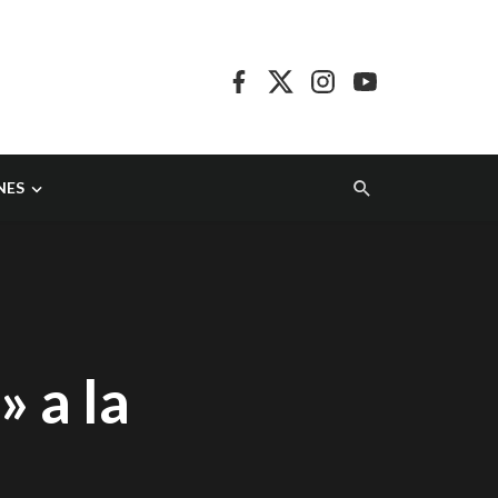
NES
a
 a la