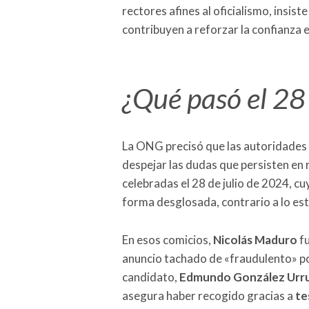
rectores afines al oficialismo, insist
contribuyen a reforzar la confianza en
¿Qué pasó el 28 
La ONG precisó que las autoridades
despejar las dudas que persisten en 
celebradas el 28 de julio de 2024, c
forma desglosada, contrario a lo est
En esos comicios,
Nicolás Maduro
fu
anuncio tachado de «fraudulento» po
candidato,
Edmundo González Urru
asegura haber recogido gracias a
te