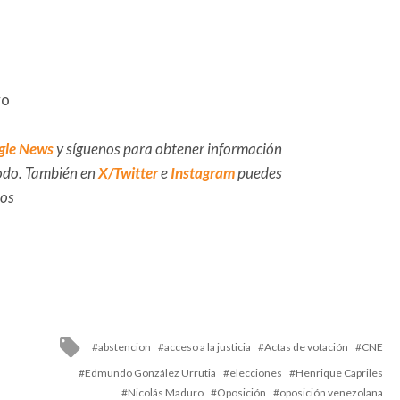
vo
gle News
y síguenos para obtener información
 todo. También en
X/Twitter
e
Instagram
puedes
dos
Tagged
abstencion
acceso a la justicia
Actas de votación
CNE
with
Edmundo González Urrutia
elecciones
Henrique Capriles
Nicolás Maduro
Oposición
oposición venezolana