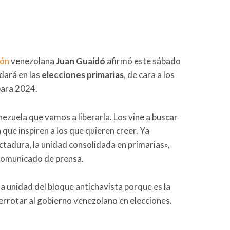
ión
venezolana
Juan Guaidó
afirmó este sábado
idará en las
elecciones primarias
, de cara a los
para 2024.
ezuela que vamos a liberarla. Los vine a buscar
a que inspiren a los que quieren creer. Ya
ictadura, la unidad consolidada en primarias»,
 comunicado de prensa.
la unidad del bloque antichavista porque es la
rrotar al gobierno venezolano en elecciones.