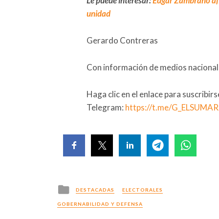
Le puede interesar:
Edgar Zambrano afir
unidad
Gerardo Contreras
Con información de medios nacionale
Haga clic en el enlace para suscribir
Telegram:
https://t.me/G_ELSUMA
Posted
DESTACADAS
ELECTORALES
in
GOBERNABILIDAD Y DEFENSA