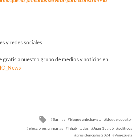
mó que las primarias servirán para «construir» la
s y redes sociales
se gratis a nuestro grupo de medios y noticias en
RIO_News
Tagged
Barinas
bloque antichavista
bloque opositor
with
elecciones primarias
Inhabilitados
Juan Guaidó
políticos
presidenciales 2024
Venezuela