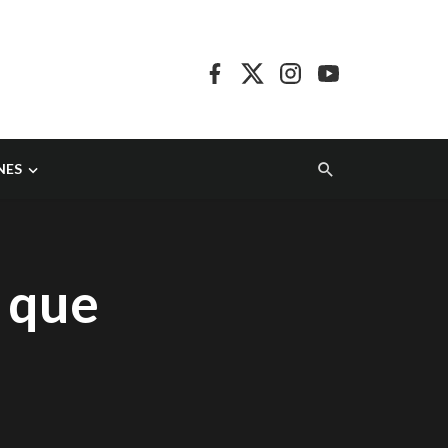
NES
 que