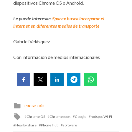
dispositivos Chrome OS o Android.
Le puede interesar:
Spacex busca incorporar el
internet en diferentes medios de transporte
Gabriel Velásquez
Con información de medios internacionales
Posted
INNOVACIÓN
in
Tagged
Chrome OS
Chromebook
Google
hotspot Wi-Fi
with
Nearby Share
Phone Hub
software