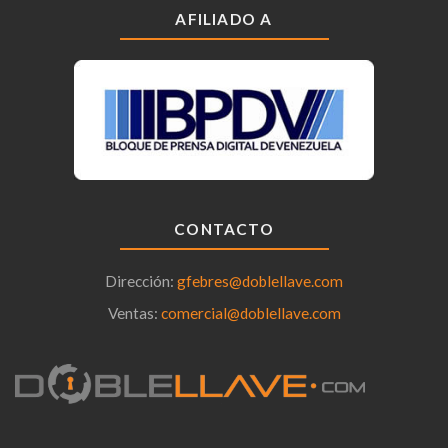
AFILIADO A
CONTACTO
Dirección:
gfebres@doblellave.com
Ventas:
comercial@doblellave.com