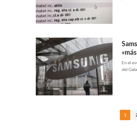
Sams
«más 
En el ev
del Gala
Posts
1
navigation