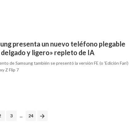
ung presenta un nuevo teléfono plegable
delgado y ligero» repleto de IA
ento de Samsung también se presentó la versión FE (o 'Edición Fan')
xy Z Flip 7
2
3
...
24