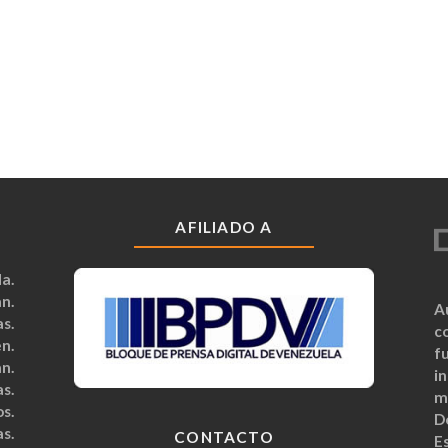
AFILIADO A
a.
n.
A
s.
c
n.
fu
n.
i
s.
m
s.
D
s.
CONTACTO
Es