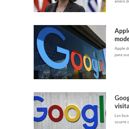
enero d
Apple
mode
Apple d
para su
Goog
visit
Los bus
ocurre 