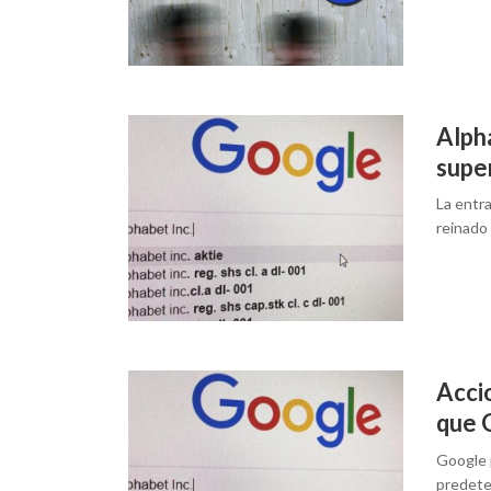
Alph
super
La entra
reinado 
Acci
que G
Google 
predete