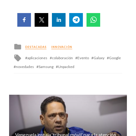
Posted
DESTACADAS
INNOVACIÓN
in
Tagged
aplicaciones
colaboración
Evento
Galaxy
Google
with
novedades
Samsung
Unpacked
Venezuela instala ‘tribunal móvil’ para la atención