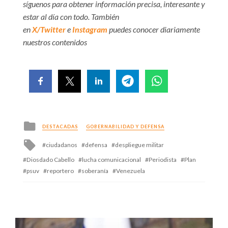
síguenos para obtener información precisa, interesante y
estar al día con todo. También
en
X/Twitter
e
Instagram
puedes conocer diariamente
nuestros contenidos
Posted
DESTACADAS
GOBERNABILIDAD Y DEFENSA
in
Tagged
ciudadanos
defensa
despliegue militar
with
Diosdado Cabello
lucha comunicacional
Periodista
Plan
psuv
reportero
soberanía
Venezuela