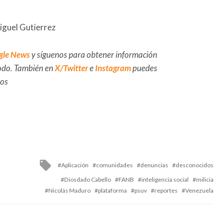
iguel Gutierrez
gle News
y síguenos para obtener información
 todo. También en
X/Twitter
e
Instagram
puedes
dos
Tagged
Aplicación
comunidades
denuncias
desconocidos
with
Diosdado Cabello
FANB
inteligencia social
milicia
Nicolás Maduro
plataforma
psuv
reportes
Venezuela