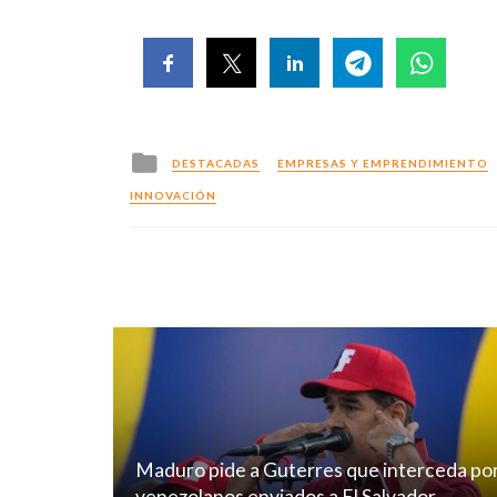
Posted
DESTACADAS
EMPRESAS Y EMPRENDIMIENTO
in
INNOVACIÓN
Maduro pide a Guterres que interceda po
venezolanos enviados a El Salvador