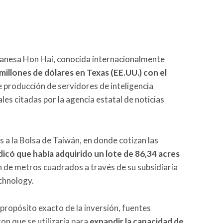
wanesa Hon Hai, conocida internacionalmente
millones de dólares en Texas (EE.UU.) con el
 producción de servidores de inteligencia
iales citadas por la agencia estatal de noticias
 a la Bolsa de Taiwán, en donde cotizan las
dicó que había adquirido un lote de 86,34 acres
ón de metros cuadrados a través de su subsidiaria
echnology.
l propósito exacto de la inversión, fuentes
on que se utilizaría para
expandir la capacidad de