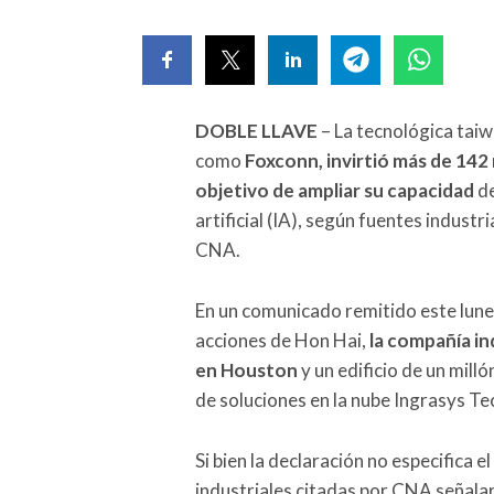
DOBLE LLAVE
– La tecnológica tai
como
Foxconn, invirtió más de 142 
objetivo de ampliar su capacidad
de
artificial (IA), según fuentes industr
CNA.
En un comunicado remitido este lunes
acciones de Hon Hai,
la compañía in
en Houston
y un edificio de un mill
de soluciones en la nube Ingrasys T
Si bien la declaración no especifica e
industriales citadas por CNA señalar