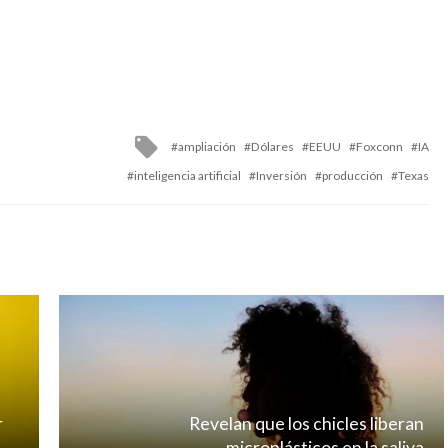
Tagged
ampliación
Dólares
EEUU
Foxconn
IA
with
inteligencia artificial
Inversión
producción
Texas
r
Revelan que los chicles liberan
microplásticos en la saliva