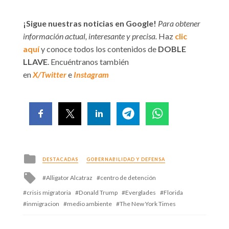
¡Sigue nuestras noticias en Google!
Para obtener
información actual, interesante y precisa.
Haz
clic
aquí
y conoce todos los contenidos de
DOBLE
LLAVE
. Encuéntranos también
en
X/Twitter
e
Instagram
Posted
DESTACADAS
GOBERNABILIDAD Y DEFENSA
in
Tagged
Alligator Alcatraz
centro de detención
with
crisis migratoria
Donald Trump
Everglades
Florida
inmigracion
medio ambiente
The New York Times