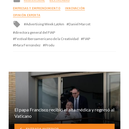
in
EMPRESAS Y EMPRENDIMIENTO
INNOVACIÓN
OPINIÓN EXPERTA
Tagged
Advertising Week LatAm
Daniel Marcet
with
directora general del FIAP
Festival Iberoamericano de la Creatividad
FIAP
Mara Fernández
Produ
El papa Francisco recibió el alta médica y regresó al
Vaticano
ENTRADA ANTERIOR