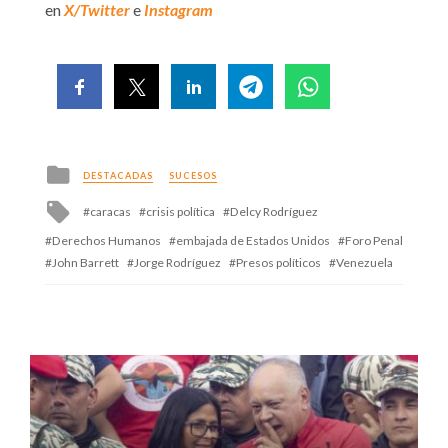
en
X/Twitter
e
Instagram
Posted
DESTACADAS
SUCESOS
in
Tagged
caracas
crisis política
Delcy Rodríguez
with
Derechos Humanos
embajada de Estados Unidos
Foro Penal
John Barrett
Jorge Rodríguez
Presos políticos
Venezuela