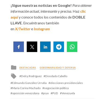
¡Sigue nuestras noticias en Google!
Para obtener
información actual, interesante y precisa.
Haz
clic
aquí
y conoce todos los contenidos de
DOBLE
LLAVE
. Encuéntranos también
en
X/Twitter
e
Instagram
Posted
DESTACADAS
GOBERNABILIDAD Y DEFENSA
in
Tagged
Delcy Rodríguez
Diosdado Cabello
with
Edmundo González Urrutia
elecciones presidenciales
María Corina Machado
negociación política
oposición venezolana
psuv
PUD
Venezuela