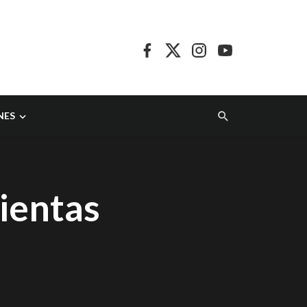
NES
ientas