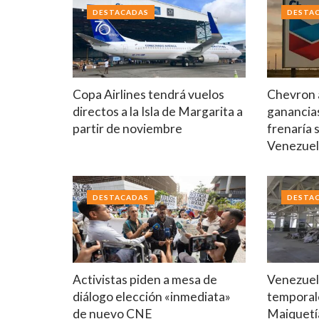
DESTACADAS
DESTA
Copa Airlines tendrá vuelos
Chevron a
directos a la Isla de Margarita a
ganancia
partir de noviembre
frenaría 
Venezue
DESTACADAS
DESTA
Activistas piden a mesa de
Venezuela
diálogo elección «inmediata»
temporal
de nuevo CNE
Maiquetí