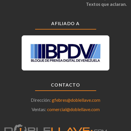
Textos que aclaran.
AFILIADO A
CONTACTO
Dirección:
gfebres@doblellave.com
Ventas:
comercial@doblellave.com