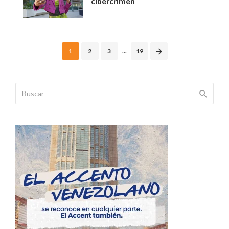
cibercrimen
Posts
1
2
3
...
19
navigation