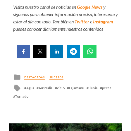
Visita nuestro canal de noticias en
Google News
y
síguenos para obtener información precisa, interesante y
estar al día con todo. También en
Twitter
e
Instagram
puedes conocer diariamente nuestros contenidos
Posted
DESTACADAS
SUCESOS
in
Tagged
Agua
Australia
cielo
Lajamanu
Lluvia
peces
with
Tornado