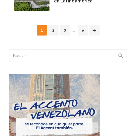
en Latinoamérica
Posts
1
2
3
...
6
navigation