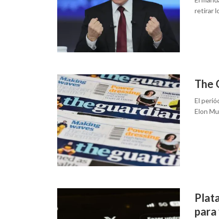
retirar 
The G
El perió
Elon Mu
Plata
para 