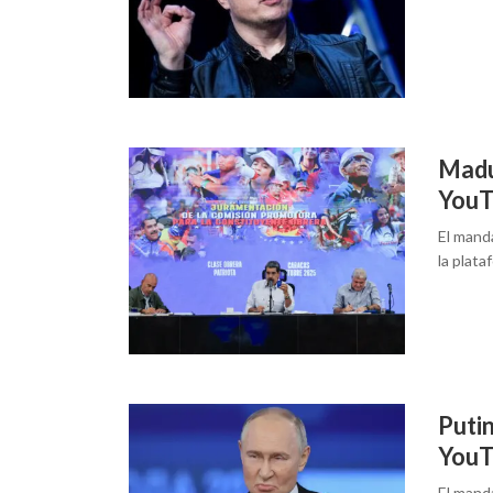
Madu
YouT
El mand
la plata
Putin
YouT
El mand