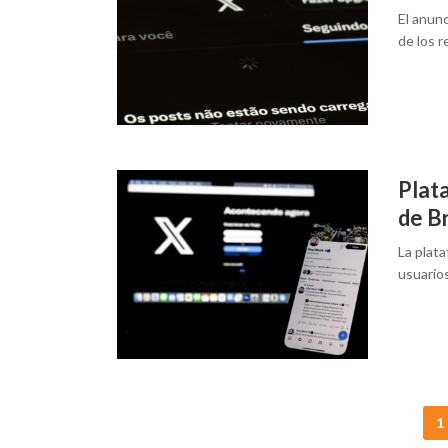
El anunc
de los r
Plat
de Br
La plat
usuarios
Posts
1
navigation