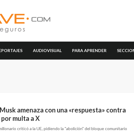
EPORTAJES
AUDIOVISUAL
PARA APRENDER
SECCIO
 Musk amenaza con una «respuesta» contra
 por multa a X
millonario criticó a la UE, pidiendo la "abolición" del bloque comunitario