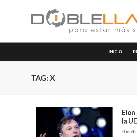
INICIO
R
TAG: X
Elon
la UE
El multi