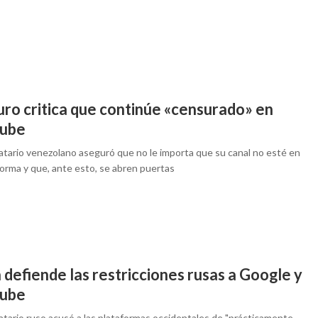
ro critica que continúe «censurado» en
ube
atario venezolano aseguró que no le importa que su canal no esté en
forma y que, ante esto, se abren puertas
 defiende las restricciones rusas a Google y
ube
atario ruso acusó a las plataformas occidentales de "prácticamente