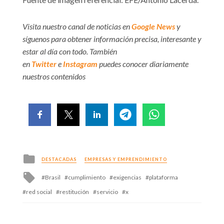
Visita nuestro canal de noticias en
Google News
y
síguenos para obtener información precisa, interesante y
estar al día con todo. También
en
Twitter
e
Instagram
puedes conocer diariamente
nuestros contenidos
Posted
DESTACADAS
EMPRESAS Y EMPRENDIMIENTO
in
Tagged
Brasil
cumplimiento
exigencias
plataforma
with
red social
restitución
servicio
x