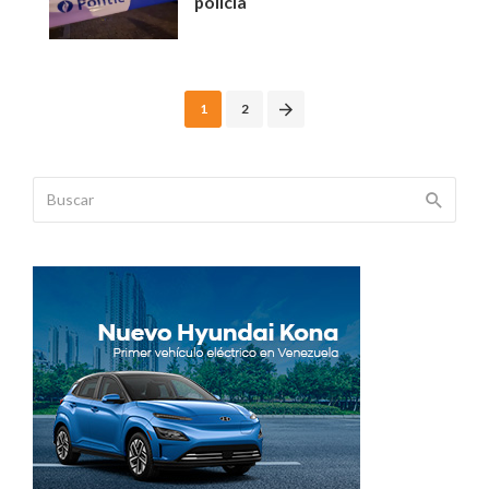
policía
Posts
1
2
navigation