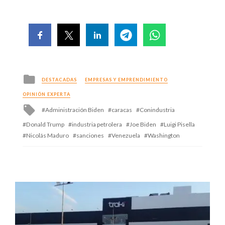
Posted
DESTACADAS
EMPRESAS Y EMPRENDIMIENTO
in
OPINIÓN EXPERTA
Tagged
Administración Biden
caracas
Conindustria
with
Donald Trump
industria petrolera
Joe Biden
Luigi Pisella
Nicolás Maduro
sanciones
Venezuela
Washington