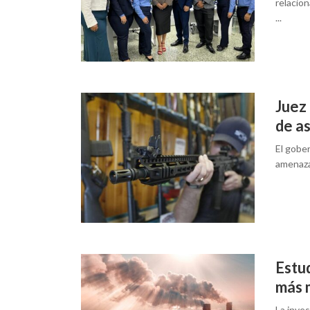
relacion
...
Juez 
de as
El gobe
amenaza 
Estud
más 
La inves