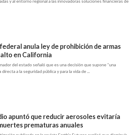
adas y al entorno regional a las innovadoras soluciones financieras de
federal anula ley de prohibición de armas
alto en California
rnador del estado señaló que es una decisión que supone “una
directa a la seguridad pública y para la vida de ...
io apuntó que reducir aerosoles evitaría
muertes prematuras anuales
tigación publicada en la revista Earth's Futurea explicó que disminuir