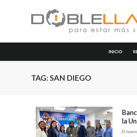
INICIO
R
TAG: SAN DIEGO
Banc
la U
El nuev