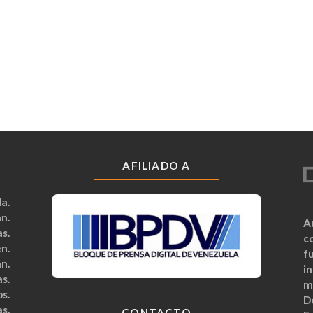
AFILIADO A
a.
n.
A
s.
c
n.
fu
n.
i
s.
m
s.
D
s.
CONTACTO