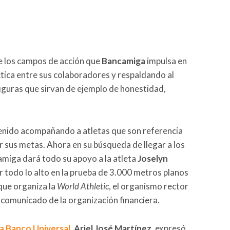
e los campos de acción que
Bancamiga
impulsa en
ctica entre sus colaboradores y respaldando al
figuras que sirvan de ejemplo de honestidad,
enido acompañando a atletas que son referencia
 sus metas. Ahora en su búsqueda de llegar a los
amiga dará todo su apoyo a la atleta
Joselyn
 todo lo alto en la prueba de 3.000 metros planos
que organiza la
World Athletic
, el organismo rector
n comunicado de la organización financiera.
a Banco Universal
,
Ariel José Martínez
, expresó