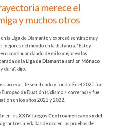
rayectoria merece el
miga y muchos otros
en la Liga de Diamante y expresó sentirse muy
s mejores del mundo en la distancia. “Estoy
ro continuar dando de mí lo mejor en las
parada de la
Liga de Diamante
será en
Mónaco
y dura”, dijo.
las carreras de semifondo y fondo. En el 2020 fue
Europeo de Duatlón (ciclismo + carreras) y fue
atlón en los años 2021 y 2022.
ón
en los
XXIV Juegos Centroamericanos y del
l lograr tres medallas de oro en las pruebas de