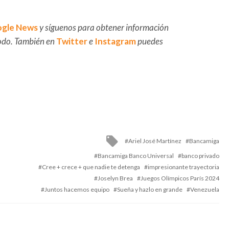
gle News
y síguenos para obtener información
 todo. También en
Twitter
e
Instagram
puedes
Tagged
Ariel José Martínez
Bancamiga
with
Bancamiga Banco Universal
banco privado
Cree + crece + que nadie te detenga
impresionante trayectoria
Joselyn Brea
Juegos Olímpicos París 2024
Juntos hacemos equipo
Sueña y hazlo en grande
Venezuela