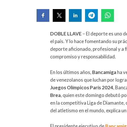
DOBLE LLAVE
– El deporte es uno d
el país. Y lo hace fomentando su prá
deporte aficionado, profesional y a 
compromiso y responsabilidad.
En los últimos años,
Bancamiga
ha v
de venezolanos que luchan por lograr
Juegos Olímpicos París 2024
, Banc
Brea
, quien este domingo debutó por
en la competitiva Liga de Diamante, 
del atletismo en el mundo, explica u
El presidente ejecutivo de
Bancamig