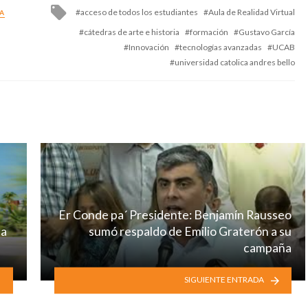
Tagged
acceso de todos los estudiantes
Aula de Realidad Virtual
A
with
cátedras de arte e historia
formación
Gustavo García
Innovación
tecnologías avanzadas
UCAB
universidad catolica andres bello
Er Conde pa´ Presidente: Benjamín Rausseo
 a
sumó respaldo de Emilio Graterón a su
campaña
SIGUIENTE ENTRADA