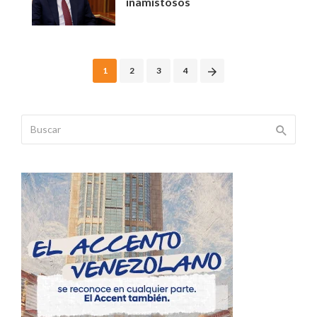
inamistosos
Posts
1
2
3
4
navigation