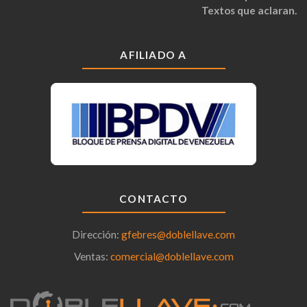
Textos que aclaran.
AFILIADO A
CONTACTO
Dirección:
gfebres@doblellave.com
Ventas:
comercial@doblellave.com