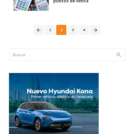
puntos de venta
Posts
1
2
3
4
navigation