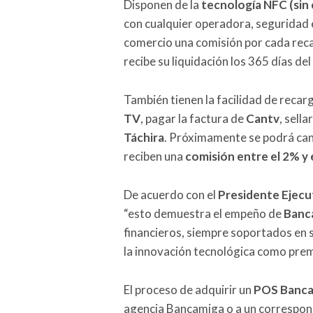
Disponen de la
tecnología NFC (sin
con cualquier operadora, seguridad e
comercio una comisión por cada recar
recibe su liquidación los 365 días d
También tienen la facilidad de recar
TV
, pagar la factura de
Cantv
, sella
Táchira
. Próximamente se podrá canc
reciben una
comisión entre el 2% y 
De acuerdo con el
Presidente Ejecut
“esto demuestra el empeño de
Banc
financieros, siempre soportados en s
la innovación tecnológica como prem
El proceso de adquirir un
POS Banc
agencia Bancamiga o a un correspon