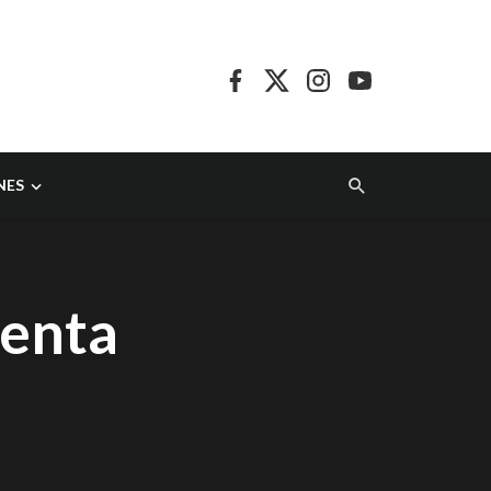
NES
venta