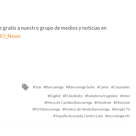
se gratis a nuestro grupo de medios y noticias en
RIO_News
Tagged
5y6
Bancamiga
Bancamiga Suite
Cantv
Corpoelec
with
Digitel
El Andinito
heladería fragolate
Inter
Mesa de Cambio Bancamiga
Movilnet
Movistar
POS Bancamiga
Puntos de Venta Bancamiga
Simple TV
Taquilla Asociada Centro Lido
tecnología nfc