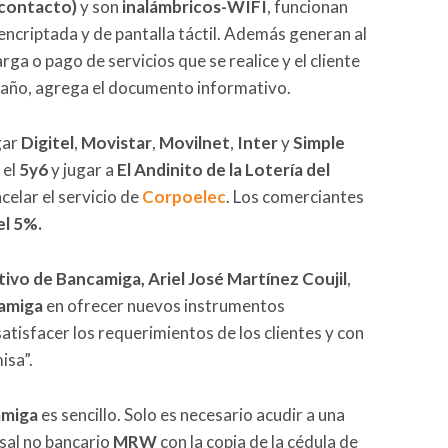
 contacto)
y son
inalámbricos-WIFI
, funcionan
ncriptada y de pantalla táctil. Además generan al
ga o pago de servicios que se realice y el cliente
el año, agrega el documento informativo.
gar
Digitel
,
Movistar
,
Movilnet
,
Inter
y
Simple
r el
5y6
y jugar a
El Andinito de la Lotería del
elar el servicio de
Corpoelec
. Los comerciantes
el 5%.
ivo de Bancamiga, Ariel José Martínez Coujil
,
amiga
en ofrecer nuevos instrumentos
atisfacer los requerimientos de los clientes y con
isa”.
amiga
es sencillo. Solo es necesario acudir a una
sal no bancario
MRW
con la copia de la cédula de