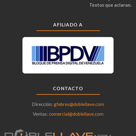
Textos que aclaran.
AFILIADO A
CONTACTO
Dirección:
gfebres@doblellave.com
Ventas:
comercial@doblellave.com