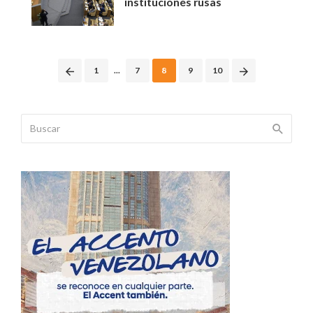
instituciones rusas
Posts
1
...
7
8
9
10
navigation