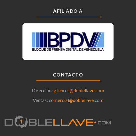
AFILIADO A
CONTACTO
Dirección:
gfebres@doblellave.com
Ventas:
comercial@doblellave.com