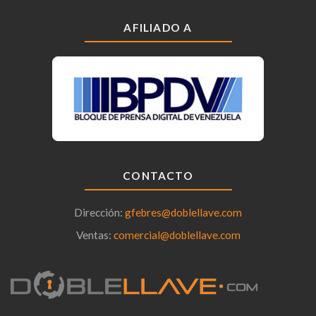
AFILIADO A
CONTACTO
Dirección:
gfebres@doblellave.com
Ventas:
comercial@doblellave.com