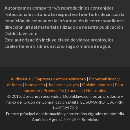
Autorizamos compartir y/o reproducir los contenidos
redaccionales citando la respectiva fuente. Es decir, con la
condición de colocar en la información la correspondiente
dirección url del material utilizado de nuestra publicación
DobleLlave.com
Esta autorización incluye el uso de videos propios, los
cuales tienen visible un ícono, logo o marca de agua.
Audiovisual
|
Empresas y emprendimiento
|
Gobernabilidad y
defensa
|
Innovación
|
Judiciales y leyes
|
Opinión experta
|
Para
aprender
|
Prevención
|
Sucesos
|
Electorales
© 2015. Derechos reservados. DobleLlave.com es un producto y
marca del Grupo de Comunicación Digital EL SUMARIO, C.A. / RIF:
J-40582970-2
Fuente principal de información y contenidos digitales multimedia
América: Agencia EFE / EFE Servicios