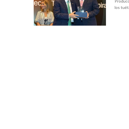
Producc
los tuét