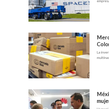
empresar
Merc
Colo
La inver
multina
Méxi
muje
Huawei 