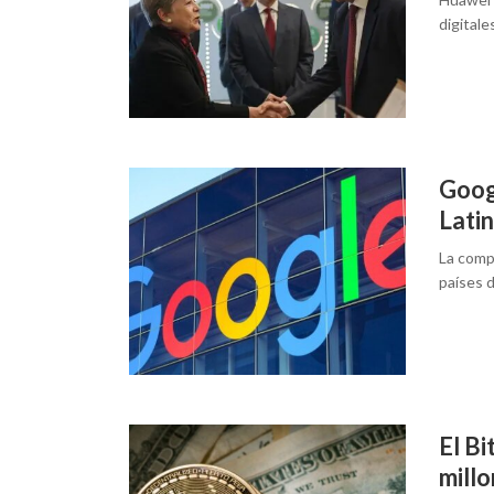
digital
Goog
Latin
La comp
países 
El Bi
millo