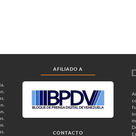
AFILIADO A
a.
n.
A
s.
c
n.
fu
n.
i
s.
m
s.
D
s.
CONTACTO
Es