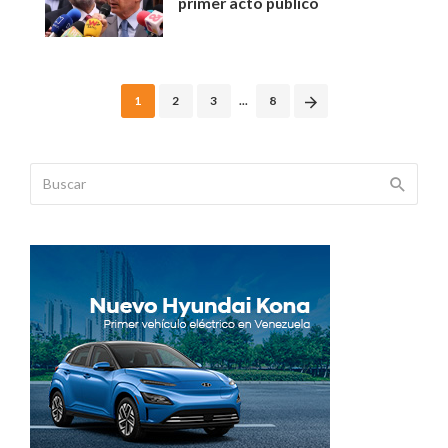
primer acto público
Posts
1
2
3
...
8
navigation