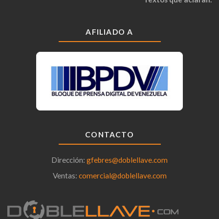
AFILIADO A
CONTACTO
Dirección:
gfebres@doblellave.com
Ventas:
comercial@doblellave.com