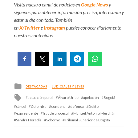
Visita nuestro canal de noticias en
Google News
y
síguenos para obtener información precisa, interesante y
estar al día con todo. También
en
X/Twitter
e
Instagram
puedes conocer diariamente
nuestros contenidos
Posted
DESTACADAS
JUDICIALES Y LEYES
in
Tagged
actuación penal
Álvaro Uribe
apelación
Bogotá
with
cárcel
Colombia
condena
defensa
Delito
expresidente
fraude procesal
Manuel Antonio Merchán
Sandra Heredia
Soborno
Tribunal Superior de Bogotá