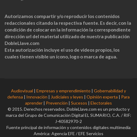
Autorizamos compartir y/o reproducir los contenidos
redaccionales citando la respectiva fuente. Es decir, con la
condición de colocar en la información la correspondiente
dirección url del material utilizado de nuestra publicación
DobleLlave.com
Esta autorización incluye el uso de videos propios, los
cuales tienen visible un ícono, logo o marca de agua.
Audiovisual
|
Empresas y emprendimiento
|
Gobernabilidad y
defensa
|
Innovación
|
Judiciales y leyes
|
Opinión experta
|
Para
aprender
|
Prevención
|
Sucesos
|
Electorales
© 2015. Derechos reservados. DobleLlave.com es un producto y
marca del Grupo de Comunicación Digital EL SUMARIO, C.A. / RIF:
J-40582970-2
Fuente principal de información y contenidos digitales multimedia
América: Agencia EFE / EFE Servicios