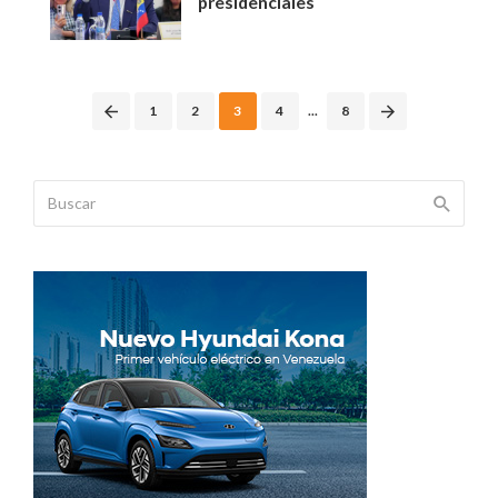
presidenciales
Posts
1
2
3
4
...
8
navigation