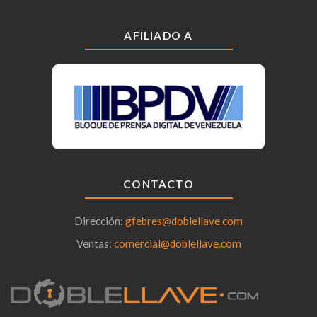
AFILIADO A
CONTACTO
Dirección:
gfebres@doblellave.com
Ventas:
comercial@doblellave.com