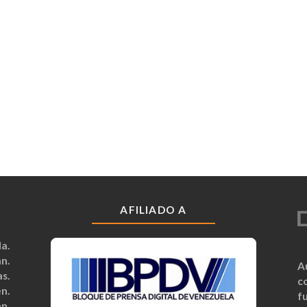
AFILIADO A
a.
n.
A
s.
c
n.
fu
n.