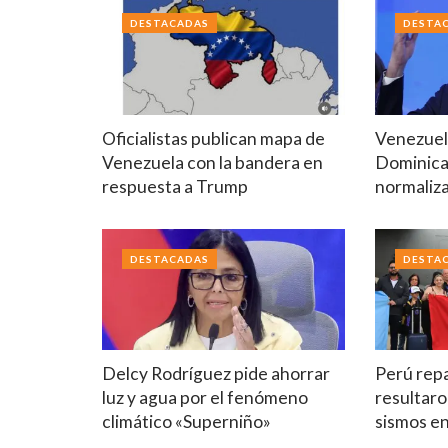
DESTACADAS
DESTA
Oficialistas publican mapa de
Venezuel
Venezuela con la bandera en
Dominica
respuesta a Trump
normaliza
DESTACADAS
DESTA
Delcy Rodríguez pide ahorrar
Perú repa
luz y agua por el fenómeno
resultaro
climático «Superniño»
sismos e