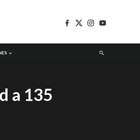
NES
d a 135