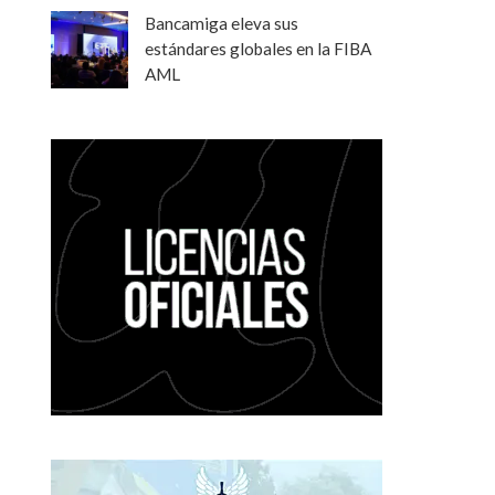
Bancamiga eleva sus
estándares globales en la FIBA
AML