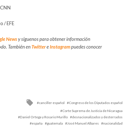
y CNN
o / EFE
gle News
y síguenos para obtener información
 todo. También en
Twitter
e
Instagram
puedes conocer
Tagged
canciller español
Congreso de los Diputados español
with
Corte Suprema de Justicia de Nicaragua
Daniel Ortega y Rosario Murillo
desnacionalizados y desterrados
españa
guatemala
José Manuel Albares
nacionalidad