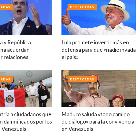
CADAS
DESTACADAS
a y República
Lula promete invertir más en
na acuerdan
defensa para que «nadie invada
r relaciones
el país»
CADAS
DESTACADAS
tria a ciudadanos que
Maduro saluda «todo camino
n damnificados por los
de diálogo» para la convivencia
n Venezuela
en Venezuela