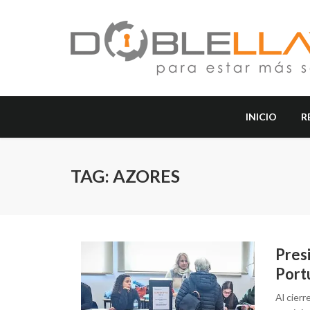
INICIO
R
TAG: AZORES
Pres
Port
Al cierr