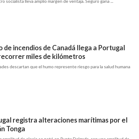
ro socialista lleva amplio margen de ventaja. Seguro gana ...
 de incendios de Canadá llega a Portugal
recorrer miles de kilómetros
ades descartan que el humo represente riesgo para la salud humana
gal registra alteraciones marítimas por el
án Tonga
r amplitud de oleaje se notó en Punta Delgada, con una amplitud de