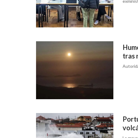
exminist
Humo
tras 
Autorid
Portu
volc
La mayo