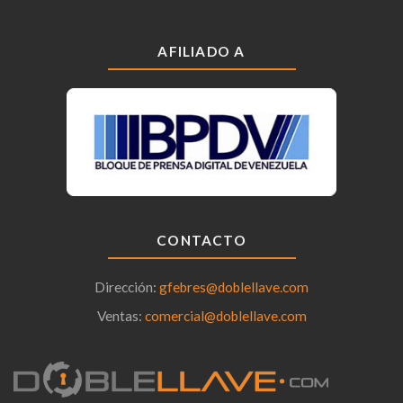
AFILIADO A
CONTACTO
Dirección:
gfebres@doblellave.com
Ventas:
comercial@doblellave.com