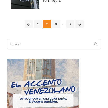
Anthropic
Posts
1
2
3
...
9
navigation