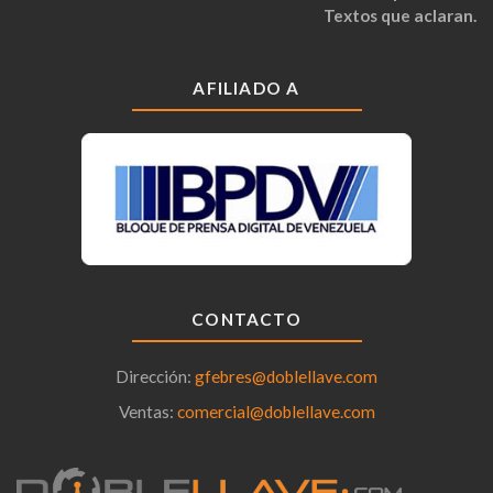
Textos que aclaran.
AFILIADO A
CONTACTO
Dirección:
gfebres@doblellave.com
Ventas:
comercial@doblellave.com